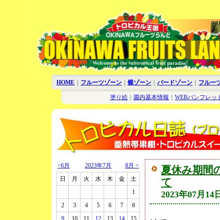
HOME
｜
フルーツゾーン
｜
蝶ゾーン
｜
バードゾーン
｜
フルー
塗り絵
｜
園内基本情報
｜
WEBパンフレッ
<6月
2023年7月
8月 >
夏休み期間
日
月
火
水
木
金
土
て
□
□
□
□
□
□
1
2023年07月14
2
3
4
5
6
7
8
9
10
11
12
13
14
15